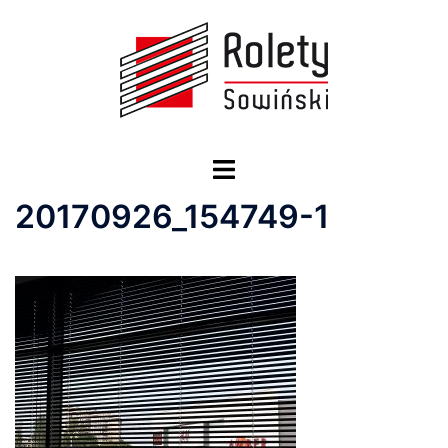
Przejdź
do
treści
Przełącz
menu
20170926_154749-1