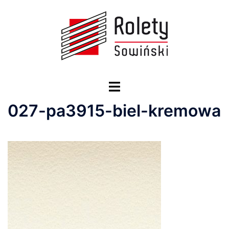
Przejdź
do
treści
Przełącz
menu
027-pa3915-biel-kremowa