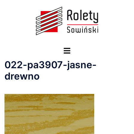
Przejdź
do
treści
Przełącz
menu
022-pa3907-jasne-
drewno