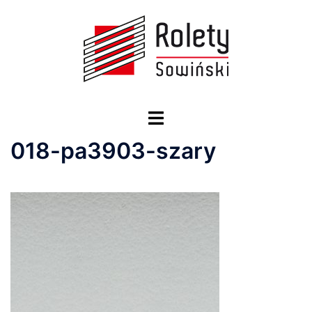
Przejdź
do
treści
Przełącz
menu
018-pa3903-szary