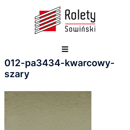
Przejdź
do
treści
Przełącz
menu
012-pa3434-kwarcowy-
szary