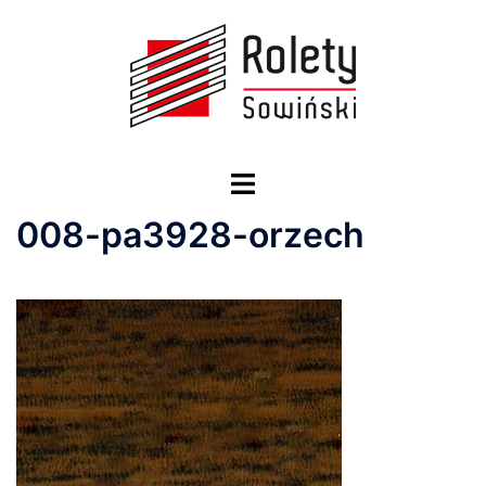
Przejdź
do
treści
Przełącz
menu
008-pa3928-orzech