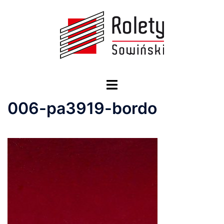
Przejdź
do
treści
Przełącz
menu
006-pa3919-bordo