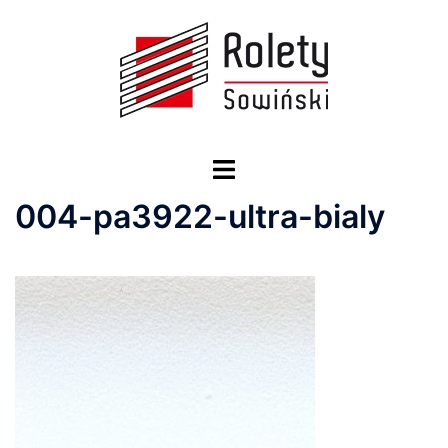
Przejdź
do
treści
Przełącz
menu
004-pa3922-ultra-bialy